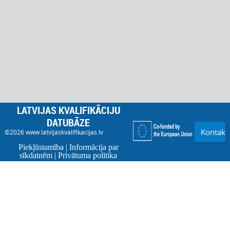
LATVIJAS KVALIFIKĀCIJU
DATUBĀZE
Kontakti
©2026
www.latvijaskvalifikacijas.lv
Piekļūstamība
|
Informācija par
sīkdatnēm
|
Privātuma politika