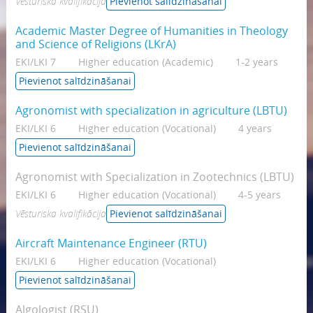
Vēsturiska kvalifikācija
Pievienot salīdzināšanai
Academic Master Degree of Humanities in Theology
and Science of Religions (LKrA)
EKI/LKI 7
Higher education (Academic)
1-2 years
Pievienot salīdzināšanai
Agronomist with specialization in agriculture (LBTU)
EKI/LKI 6
Higher education (Vocational)
4 years
Pievienot salīdzināšanai
Agronomist with Specialization in Zootechnics (LBTU)
EKI/LKI 6
Higher education (Vocational)
4-5 years
Vēsturiska kvalifikācija
Pievienot salīdzināšanai
Aircraft Maintenance Engineer (RTU)
EKI/LKI 6
Higher education (Vocational)
Pievienot salīdzināšanai
Algologist (RSU)