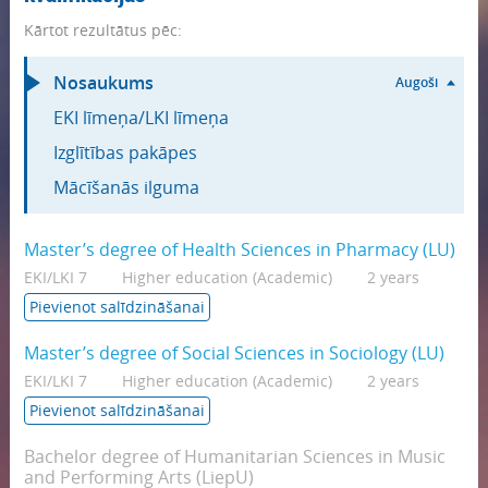
Kārtot rezultātus pēc:
Nosaukums
Augoši
EKI līmeņa/LKI līmeņa
Izglītības pakāpes
Mācīšanās ilguma
Master’s degree of Health Sciences in Pharmacy (LU)
EKI/LKI 7
Higher education (Academic)
2 years
Pievienot salīdzināšanai
Master’s degree of Social Sciences in Sociology (LU)
EKI/LKI 7
Higher education (Academic)
2 years
Pievienot salīdzināšanai
Bachelor degree of Humanitarian Sciences in Music
and Performing Arts (LiepU)