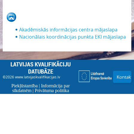
Akadēmiskās informācijas centra mājaslapa
Nacionālais koordinācijas punkta EKI mājaslapa
LATVIJAS KVALIFIKĀCIJU
DATUBĀZE
Kontakti
©2026
www.latvijaskvalifikacijas.lv
Piekļūstamība
|
Informācija par
sīkdatnēm
|
Privātuma politika