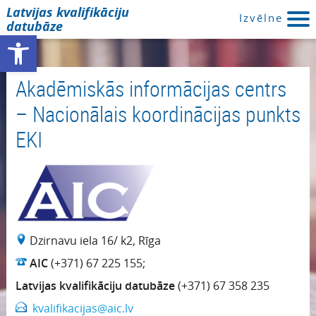
Latvijas kvalifikāciju
Izvēlne
datubāze
Open toolbar
Akadēmiskās informācijas centrs
– Nacionālais koordinācijas punkts
EKI
Dzirnavu iela 16/ k2, Rīga
AIC
(+371) 67 225 155;
Latvijas kvalifikāciju datubāze
(+371) 67 358 235
kvalifikacijas@aic.lv