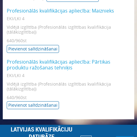
Profesionālās kvalifikācijas apliecība: Maiznieks
EKI/LKI 4
Vidējā izglītība (Profesionālās izglītības kvalifikācija
(tālākizglītība))
640/960st
Pievienot salīdzināšanai
Profesionālās kvalifikācijas apliecība: Pārtikas
produktu ražošanas tehniķis
EKI/LKI 4
Vidējā izglītība (Profesionālās izglītības kvalifikācija
(tālākizglītība))
640/960st
Pievienot salīdzināšanai
LATVIJAS KVALIFIKĀCIJU
DATUBĀZE