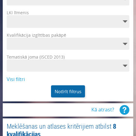
LKI līmenis
Kvalifikācija izglītības pakāpē
Tematiskā joma (ISCED 2013)
Visi filtri
Notīrīt filtrus
Kā atrast?
Meklēšanas un atlases kritērijiem atbilst
8
kvalifikācijas