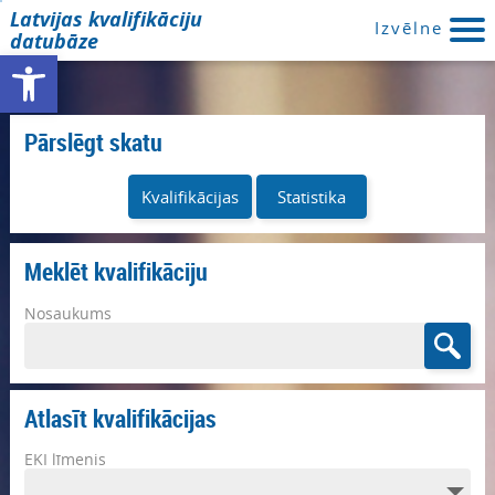
Latvijas kvalifikāciju
Izvēlne
datubāze
Open toolbar
Pārslēgt skatu
Kvalifikācijas
Statistika
Meklēt kvalifikāciju
Nosaukums
Atlasīt kvalifikācijas
EKI līmenis