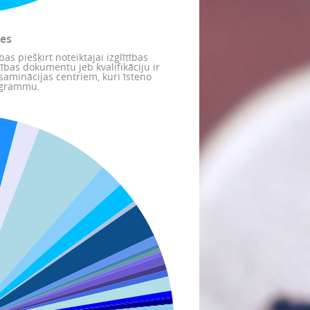
des
ības piešķirt noteiktajai izglītības
lītības dokumentu jeb kvalifikāciju ir
saminācijas centriem, kuri īsteno
rogrammu.