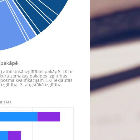
as pakāpē
 atbilstošā izglītības pakāpē. LKI ir
, kurā zemākas pakāpes izglītības
 posma kvalifikācijām. LKI iekļautās
izglītība; 3. augstākā izglītība.