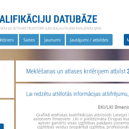
ALIFIKĀCIJU DATUBĀZE
FIKĀCIJU IETVARSTRUKTŪRĀ (LKI) IEKĻAUTAJĀM KVALIFIKĀCIJĀM
Jēdzieni
Saites
Jaunumi
Jautājumi / atbildes
M
Meklēšanas un atlases kritērijiem atbilst
Lai redzētu attēlotās informācijas atšifrējumu,
EKI/LKI līmeni
Grafikā attēlotas kvalifikācijas atbilstoši Latvijas 
astoņiem līmeņiem. LKI ir pielīdzināta Eiropas kvali
aptver gandrīz visas izglītības pakāpes (izņemo
izglītības veidus (vispārējā izglītība, profesionāl