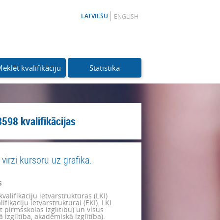
LATVIEŠU
ENGLISH
eklēt kvalifikāciju
Statistika
3598
kvalifikācijas
 virzi kursoru uz grafika.
s
kvalifikāciju ietvarstruktūras (LKI)
fikāciju ietvarstruktūrai (EKI). LKI
t pirmsskolas izglītību) un visus
ā izglītība, akadēmiskā izglītība).