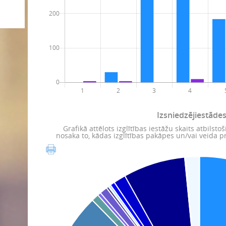
Izsniedzējiestādes
Grafikā attēlots izglītības iestāžu skaits atbilstoš
nosaka to, kādas izglītības pakāpes un/vai veida 