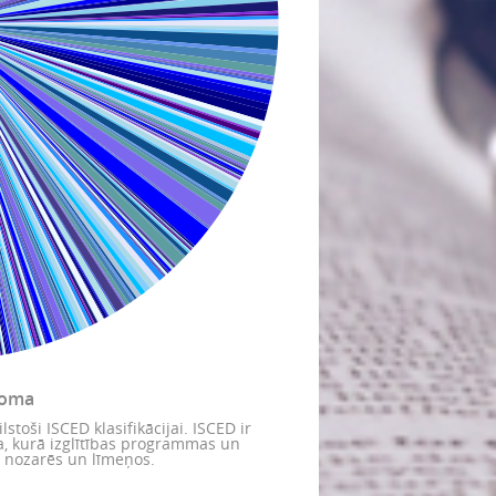
joma
lstoši ISCED klasifikācijai. ISCED ir
ija, kurā izglītības programmas un
as nozarēs un līmeņos.