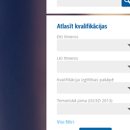
Atlasīt kvalifikācijas
EKI līmenis
LKI līmenis
Kvalifikācija izglītības pakāpē
Tematiskā joma (ISCED 2013)
Visi filtri