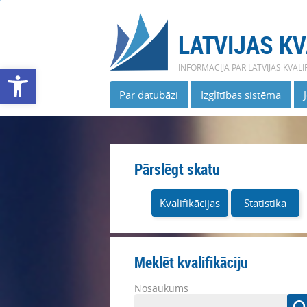
LATVIJAS KV
INFORMĀCIJA PAR LATVIJAS KVALI
Open toolbar
Par datubāzi
Izglītības sistēma
Pārslēgt skatu
Kvalifikācijas
Statistika
Meklēt kvalifikāciju
Nosaukums