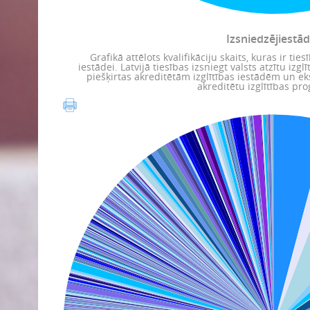
Izsniedzējiestā
Grafikā attēlots kvalifikāciju skaits, kuras ir ties
iestādei. Latvijā tiesības izsniegt valsts atzītu izg
piešķirtas akreditētām izglītības iestādēm un ek
akreditētu izglītības p