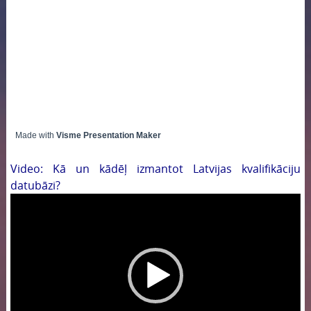
Made with
Visme Presentation Maker
Video: Kā un kādēļ izmantot Latvijas kvalifikāciju
datubāzi?
Video
atskaņotājs