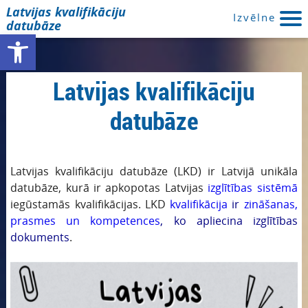
Latvijas kvalifikāciju
Izvēlne
datubāze
Open toolbar
Latvijas kvalifikāciju
datubāze
Latvijas kvalifikāciju datubāze (LKD) ir Latvijā unikāla
datubāze, kurā ir apkopotas Latvijas
izglītības sistēmā
iegūstamās kvalifikācijas. LKD
kvalifikācija
ir
zināšanas,
prasmes un kompetences
, ko apliecina izglītības
dokuments
.