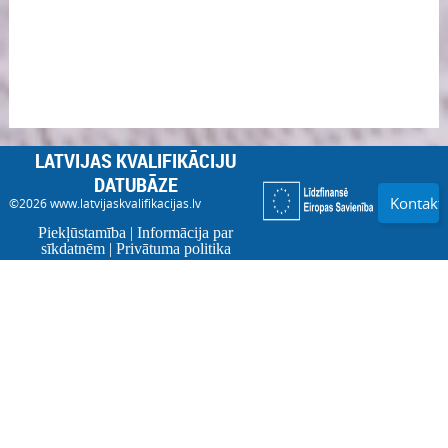
LATVIJAS KVALIFIKĀCIJU
DATUBĀZE
Kontakti
©2026
www.latvijaskvalifikacijas.lv
Piekļūstamība
|
Informācija par
sīkdatnēm
|
Privātuma politika