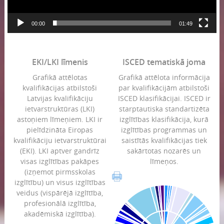
00:00
01:49
EKI/LKI līmenis
ISCED tematiskā joma
Grafikā attēlotas
Grafikā attēlota informācija
kvalifikācijas atbilstoši
par kvalifikācijām atbilstoši
Latvijas kvalifikāciju
ISCED klasifikācijai. ISCED ir
ietvarstruktūras (LKI)
starptautiska standartizēta
astoņiem līmeņiem. LKI ir
izglītības klasifikācija, kurā
pielīdzināta Eiropas
izglītības programmas un
kvalifikāciju ietvarstruktūrai
saistītās kvalifikācijas tiek
(EKI). LKI aptver gandrīz
sakārtotas nozarēs un
visas izglītības pakāpes
līmeņos.
(izņemot pirmsskolas
izglītību) un visus izglītības
veidus (vispārējā izglītība,
profesionālā izglītība,
akadēmiskā izglītība).