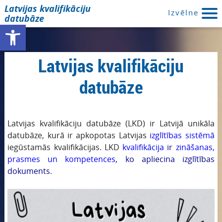
Latvijas kvalifikāciju
Izvēlne
datubāze
Open toolbar
Latvijas kvalifikāciju
datubāze
Latvijas kvalifikāciju datubāze (LKD) ir Latvijā unikāla
datubāze, kurā ir apkopotas Latvijas
izglītības sistēmā
iegūstamās kvalifikācijas. LKD
kvalifikācija
ir
zināšanas,
prasmes un kompetences
, ko apliecina izglītības
dokuments
.