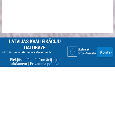
LATVIJAS KVALIFIKĀCIJU
DATUBĀZE
Kontakti
©2026
www.latvijaskvalifikacijas.lv
Piekļūstamība
|
Informācija par
sīkdatnēm
|
Privātuma politika