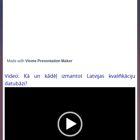
Made with
Visme Presentation Maker
Video: Kā un kādēļ izmantot Latvijas kvalifikāciju
datubāzi?
Video
atskaņotājs