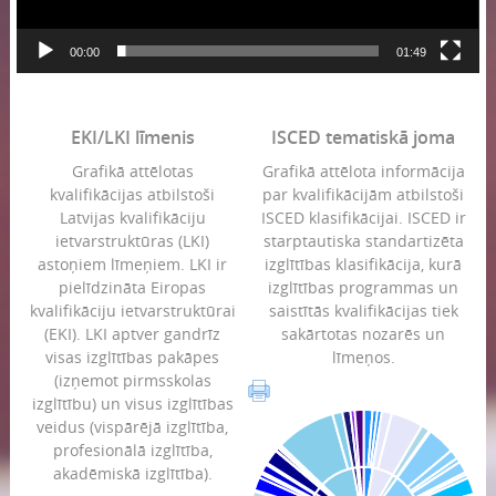
00:00
01:49
EKI/LKI līmenis
ISCED tematiskā joma
Grafikā attēlotas
Grafikā attēlota informācija
kvalifikācijas atbilstoši
par kvalifikācijām atbilstoši
Latvijas kvalifikāciju
ISCED klasifikācijai. ISCED ir
ietvarstruktūras (LKI)
starptautiska standartizēta
astoņiem līmeņiem. LKI ir
izglītības klasifikācija, kurā
pielīdzināta Eiropas
izglītības programmas un
kvalifikāciju ietvarstruktūrai
saistītās kvalifikācijas tiek
(EKI). LKI aptver gandrīz
sakārtotas nozarēs un
visas izglītības pakāpes
līmeņos.
(izņemot pirmsskolas
izglītību) un visus izglītības
veidus (vispārējā izglītība,
profesionālā izglītība,
akadēmiskā izglītība).