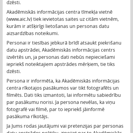
dzēsti.
Akadēmiskās informācijas centra tīmekļa vietnē
(www.aic.lv) tiek ievietotas saites uz citām vietnēm,
kurām ir atšķirīgi lietošanas un personas datu
aizsardzības noteikumi.
Personai ir tiesības jebkurā brīdī atsaukt piekrišanu
datu apstrādei, Akadēmiskās informācijas centrs
izvērtēs un, ja personas dati nebūs nepieciešami
iepriekš noteiktajiem apstrādes mērķiem, tie tiks
dzēsti.
Persona ir informēta, ka Akadēmiskās informācijas
centra rīkotajos pasākumos var tikt fotografēts un
filmēts. Dati tiks izmantoti, lai informētu sabiedrību
par pasākumu norisi. Ja persona nevēlas, ka viņu
fotografē vai filmē, par to iepriekš jāinformē
pasākuma rīkotājs.
Ja Jums rodas jautājumi vai pretenzijas par personas
datu apstrādes politiku, ziņojiet par to Akadēmiskās