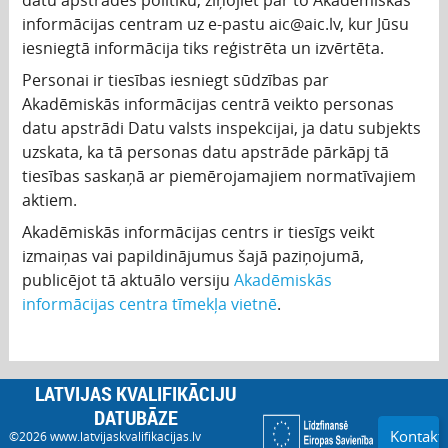
informācijas centram uz e-pastu aic@aic.lv, kur Jūsu
iesniegtā informācija tiks reģistrēta un izvērtēta.
Personai ir tiesības iesniegt sūdzības par
Akadēmiskās informācijas centrā veikto personas
datu apstrādi Datu valsts inspekcijai, ja datu subjekts
uzskata, ka tā personas datu apstrāde pārkāpj tā
tiesības saskaņā ar piemērojamajiem normatīvajiem
aktiem.
Akadēmiskās informācijas centrs ir tiesīgs veikt
izmaiņas vai papildinājumus šajā paziņojumā,
publicējot tā aktuālo versiju
Akadēmiskās
informācijas centra tīmekļa vietnē
.
LATVIJAS KVALIFIKĀCIJU
DATUBĀZE
Kontakti
©2026
www.latvijaskvalifikacijas.lv