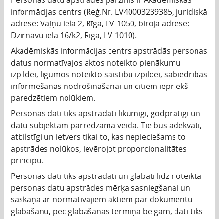
informācijas centrs (Reģ.Nr. LV40003239385, juridiskā
adrese: Vaļņu iela 2, Rīga, LV-1050, biroja adrese:
Dzirnavu iela 16/k2, Rīga, LV-1010).
Akadēmiskās informācijas centrs apstrādās personas
datus normatīvajos aktos noteikto pienākumu
izpildei, līgumos noteikto saistību izpildei, sabiedrības
informēšanas nodrošināšanai un citiem iepriekš
paredzētiem nolūkiem.
Personas dati tiks apstrādāti likumīgi, godprātīgi un
datu subjektam pārredzamā veidā. Tie būs adekvāti,
atbilstīgi un ietvers tikai to, kas nepieciešams to
apstrādes nolūkos, ievērojot proporcionalitātes
principu.
Personas dati tiks apstrādāti un glabāti līdz noteiktā
personas datu apstrādes mērķa sasniegšanai un
saskaņā ar normatīvajiem aktiem par dokumentu
glabāšanu, pēc glabāšanas termiņa beigām, dati tiks