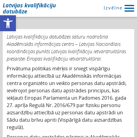
Latvijas kvalifikāciju
Izvēlne
datubāze
Open toolbar
Latvijas kvalifikāciju datubāzes saturu nodrošina
Akadēmiskās informācijas centrs – Latvijas Nacionālais
koordinācijas punkts Latvijas kvalifikāciju ietvarstruktūras
piesaistei Eiropas kvalifikāciju ietvarstruktūrai.
Privātuma politikas mērķis ir sniegt vispārīgu
informāciju attiecībā uz Akadēmiskās informācijas
centra organizēto un veikto personas datu apstrādi,
ievērojot personas datu apstrādes principus, kas
iekļauti Eiropas Parlamenta un Padomes 2016. gada
27. aprīļa Regulā Nr. 2016/679 par fizisku personu
aizsardzību attiecībā uz personas datu apstrādi un
šādu datu brīvu apriti (Vispārīgā datu aizsardzības
regulā).
Personas datu apstrādes pārzinis ir Akadēmiskās