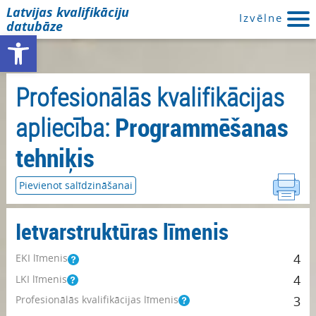
Latvijas kvalifikāciju
Izvēlne
datubāze
Open toolbar
Profesionālās kvalifikācijas
apliecība:
Programmēšanas
tehniķis
Pievienot salīdzināšanai
Ietvarstruktūras līmenis
4
EKI līmenis
4
LKI līmenis
Profesionālās kvalifikācijas līmenis
3