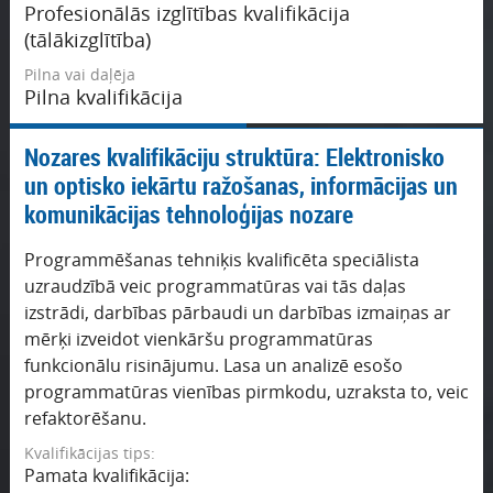
Profesionālās izglītības kvalifikācija
centrs"
(tālākizglītība)
- Profesionālā tālākizglītības un profesionālās
Pilna vai daļēja
pilnveides izglītības iestāde "Latvijas Tālmācības
Pilna kvalifikācija
profesionālais centrs"
- MC Alfa - mācību centrs
Nozares kvalifikāciju struktūra: Elektronisko
- Profesionālās izglītības iestāde "Latvijas-Vācijas
un optisko iekārtu ražošanas, informācijas un
profesionālās izglītības centrs"
komunikācijas tehnoloģijas nozare
- Profesionālās pilnveides un tālākizglītības iestāde
"Mācību centrs plus"
Programmēšanas tehniķis kvalificēta speciālista
Likvidēta/Reorganizēta/Mainīts nosaukums un/vai tips:
uzraudzībā veic programmatūras vai tās daļas
- Izglītības iestāde "Web-tehnoloģiju skola"
izstrādi, darbības pārbaudi un darbības izmaiņas ar
mērķi izveidot vienkāršu programmatūras
Izdevējiestādes:
funkcionālu risinājumu. Lasa un analizē esošo
- Profesionālās tālākizglītības un pilnveides izglītības
programmatūras vienības pirmkodu, uzraksta to, veic
iestāde "Mācību centrs MP"
refaktorēšanu.
- Liepājas Valsts tehnikums
Kvalifikācijas tips:
- Sabiedrība ar ierobežotu atbildību "Inovatīvo
Pamata kvalifikācija:
Tehnoloģiju Aģentūra"