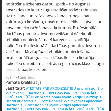
nodrošina ikdienas darbu izpildi – no augsnes
apstrādes un kultūraugu stādīšanas līdz tehnikas
uzturēšanai un ražas novākšanai, rūpējas par
kultūraugu kopšanu, novēro to veselības stāvokli un
apsaimnieko ražošanas atkritumus. Profesionālās
darbības pamatuzdevumu veikšanai dārzkopības
tehniķim nepieciešama B kategorijas vadītāja
apliecība. Profesionālās darbības pamatuzdevumu
veikšanai dārzkopības tehniķim nepieciešama
profesionālā augu aizsardzības līdzekļu lietotāja
apliecība darbībām ar otrās reģistrācijas klases augu
aizsardzības līdzekļiem.
Kvalifikācijas tips:
Pamata kvalifikācija:
Saistīta ar:
ATESTĀTS PAR ARODIZGLĪTĪBU ar profesionālo
kvalifikāciju: Dārzkopis
DIPLOMS PAR PROFESIONĀLO
,
VIDĒJO IZGLĪTĪBU ar profesionālo kvalifikāciju: Dārzkopis
(stādu audzētājs)*
Profesionālās kvalifikācijas apliecība:
,
Dārzkopis
Profesionālās kvalifikācijas apliecība:
,
Dārzkopis
DIPLOMS PAR PROFESIONĀLO VIDĒJO IZGLĪTĪBU
,