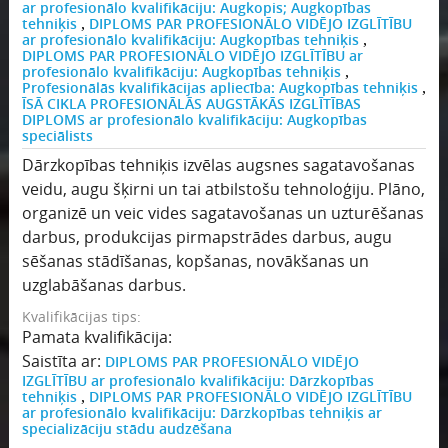
ar profesionālo kvalifikāciju: Augkopis; Augkopības
tehniķis
DIPLOMS PAR PROFESIONĀLO VIDĒJO IZGLĪTĪBU
,
ar profesionālo kvalifikāciju: Augkopības tehniķis
,
DIPLOMS PAR PROFESIONĀLO VIDĒJO IZGLĪTĪBU ar
profesionālo kvalifikāciju: Augkopības tehniķis
,
Profesionālās kvalifikācijas apliecība: Augkopības tehniķis
,
ĪSĀ CIKLA PROFESIONĀLĀS AUGSTĀKĀS IZGLĪTĪBAS
DIPLOMS ar profesionālo kvalifikāciju: Augkopības
speciālists
Dārzkopības tehniķis izvēlas augsnes sagatavošanas
veidu, augu šķirni un tai atbilstošu tehnoloģiju. Plāno,
organizē un veic vides sagatavošanas un uzturēšanas
darbus, produkcijas pirmapstrādes darbus, augu
sēšanas stādīšanas, kopšanas, novākšanas un
uzglabāšanas darbus.
Kvalifikācijas tips:
Pamata kvalifikācija:
Saistīta ar:
DIPLOMS PAR PROFESIONĀLO VIDĒJO
IZGLĪTĪBU ar profesionālo kvalifikāciju: Dārzkopības
tehniķis
DIPLOMS PAR PROFESIONĀLO VIDĒJO IZGLĪTĪBU
,
ar profesionālo kvalifikāciju: Dārzkopības tehniķis ar
specializāciju stādu audzēšana