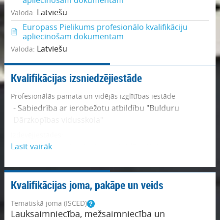
apliecinošam dokumentam
Latviešu
Valoda:
Europass Pielikums profesionālo kvalifikāciju
apliecinošam dokumentam
Latviešu
Valoda:
Kvalifikācijas izsniedzējiestāde
Profesionālās pamata un vidējās izglītības iestāde
- Sabiedrība ar ierobežotu atbildību "Bulduru
Dārzkopības vidusskola"
Izdevējiestādes:
Lasīt vairāk
- Sabiedrība ar ierobežotu atbildību Bulduru
Tehnikums
Samazināt
Kvalifikācijas joma, pakāpe un veids
Tematiskā joma (ISCED)
Lauksaimniecība, mežsaimniecība un