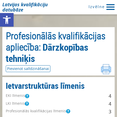
Latvijas kvalifikāciju
Izvēlne
datubāze
Open toolbar
Profesionālās kvalifikācijas
apliecība:
Dārzkopības
tehniķis
Pievienot salīdzināšanai
Ietvarstruktūras līmenis
4
EKI līmenis
4
LKI līmenis
Profesionālās kvalifikācijas līmenis
3